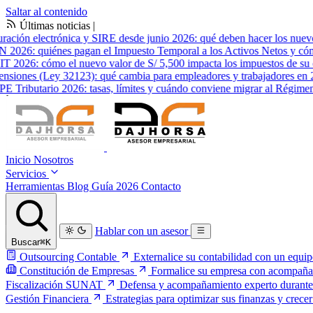
Saltar al contenido
Últimas noticias
|
ción electrónica y SIRE desde junio 2026: qué deben hacer los nuevos 
26: quiénes pagan el Impuesto Temporal a los Activos Netos y cómo 
2026: cómo el nuevo valor de S/ 5,500 impacta los impuestos de su e
ones (Ley 32123): qué cambia para empleadores y trabajadores en 20
butario 2026: tasas, límites y cuándo conviene migrar al Régimen G
Inicio
Nosotros
Servicios
Herramientas
Blog
Guía 2026
Contacto
Hablar con un asesor
Buscar
⌘K
Outsourcing Contable
Externalice su contabilidad con un equip
Constitución de Empresas
Formalice su empresa con acompañami
Fiscalización SUNAT
Defensa y acompañamiento experto durante pr
Gestión Financiera
Estrategias para optimizar sus finanzas y crecer