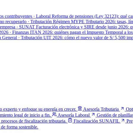
contribuyentes
·
Laboral
Reforma de pensiones (Ley 32123): qué cambi
recuperarlo
·
Tributación
Régimen MYPE Tributario 2026: tasas, límit
mpresa
·
SUNAT
Facturación electrónica y SIRE desde junio 2026: qué
26
·
Finanzas
ITAN 2026: quiénes pagan el Impuesto Temporal a los Ac
eneral
·
Tributación
UIT 2026: cómo el nuevo valor de S/ 5,500 impact
o experto y enfoque su energía en crecer.
Asesoría Tributaria
Opt
ento legal de inicio a fin.
Asesoría Laboral
Gestión de planill
ocesos de fiscalización tributaria.
Fiscalización SUNAFIL
Pre
 de forma sostenible.