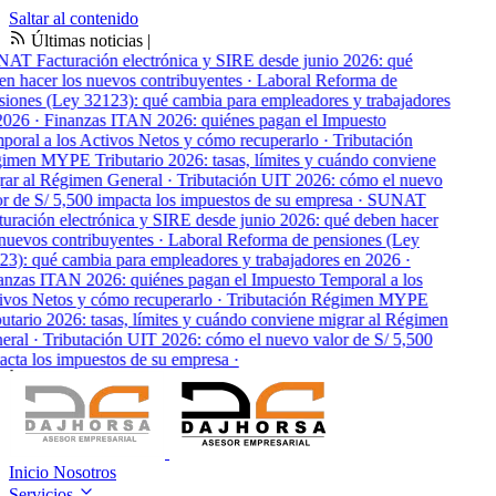
Saltar al contenido
Últimas noticias
|
NAT
Facturación electrónica y SIRE desde junio 2026: qué
n hacer los nuevos contribuyentes
·
Laboral
Reforma de
iones (Ley 32123): qué cambia para empleadores y trabajadores
2026
·
Finanzas
ITAN 2026: quiénes pagan el Impuesto
oral a los Activos Netos y cómo recuperarlo
·
Tributación
men MYPE Tributario 2026: tasas, límites y cuándo conviene
ar al Régimen General
·
Tributación
UIT 2026: cómo el nuevo
r de S/ 5,500 impacta los impuestos de su empresa
·
SUNAT
uración electrónica y SIRE desde junio 2026: qué deben hacer
nuevos contribuyentes
·
Laboral
Reforma de pensiones (Ley
3): qué cambia para empleadores y trabajadores en 2026
·
nzas
ITAN 2026: quiénes pagan el Impuesto Temporal a los
vos Netos y cómo recuperarlo
·
Tributación
Régimen MYPE
utario 2026: tasas, límites y cuándo conviene migrar al Régimen
eral
·
Tributación
UIT 2026: cómo el nuevo valor de S/ 5,500
cta los impuestos de su empresa
·
Inicio
Nosotros
Servicios