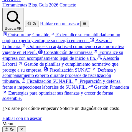
Herramientas
Blog
Guía 2026
Contacto
Hablar con un asesor
Buscar
⌘K
Outsourcing Contable
Externalice su contabilidad con un
equipo experto y enfoque su energía en crecer.
Asesoría
Tributaria
Optimice su carga fiscal cumpliendo cada normativa
vigente en el Perú.
Constitución de Empresas
Formalice su
empresa con acompañamiento legal de inicio a fin.
Asesoría
Laboral
Gestión de planillas y cumplimiento normativo que
protege a su empresa.
Fiscalización SUNAT
Defensa y
acompañamiento experto durante procesos de fiscalización
tributaria.
Fiscalización SUNAFIL
Preparación y defensa
frente a inspecciones laborales de SUNAFIL.
Gestión Financiera
Estrategias para optimizar sus finanzas y crecer de forma
sostenible.
¿No sabe por dónde empezar? Solicite un
diagnóstico sin costo
.
Hablar con un asesor
Menú